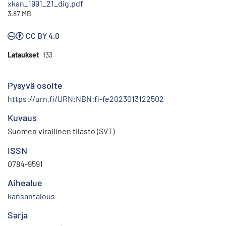
xkan_1991_21_dig.pdf
3.87 MB
CC BY 4.0
Lataukset
133
Pysyvä osoite
https://urn.fi/URN:NBN:fi-fe2023013122502
Kuvaus
Suomen virallinen tilasto (SVT)
ISSN
0784-9591
Aihealue
kansantalous
Sarja