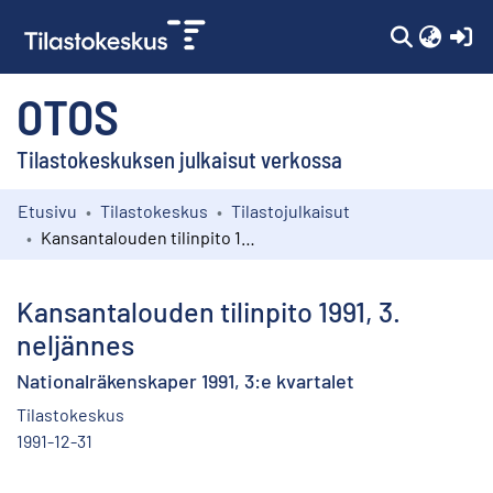
(c
OTOS
Tilastokeskuksen julkaisut verkossa
Etusivu
Tilastokeskus
Tilastojulkaisut
Kokoelmat
Kansantalouden tilinpito 1991, 3. neljännes
Selaa
Kansantalouden tilinpito 1991, 3.
neljännes
Nationalräkenskaper 1991, 3:e kvartalet
Tilastokeskus
1991-12-31