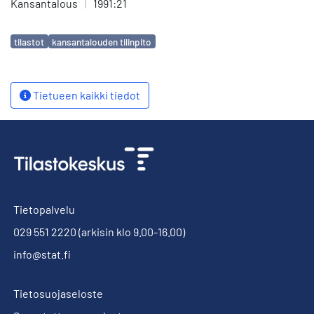
Kansantalous
|
1991:21
Avainsanat
tilastot
kansantalouden tilinpito
Tietueen kaikki tiedot
Tietopalvelu
029 551 2220
(arkisin klo 9.00-16.00)
info@stat.fi
Tietosuojaseloste