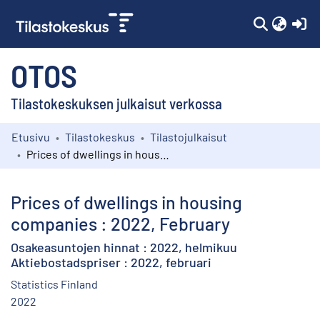
(c
OTOS
Tilastokeskuksen julkaisut verkossa
Etusivu
Tilastokeskus
Tilastojulkaisut
Kokoelmat
Prices of dwellings in housing companies : 2022, February
Selaa
Prices of dwellings in housing
companies : 2022, February
Osakeasuntojen hinnat : 2022, helmikuu
Aktiebostadspriser : 2022, februari
Statistics Finland
2022