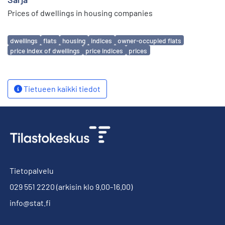
Prices of dwellings in housing companies
Avainsanat
dwellings
flats
housing
indices
owner-occupied flats
price index of dwellings
price indices
prices
Tietueen kaikki tiedot
Tietopalvelu
029 551 2220
(arkisin klo 9.00-16.00)
info@stat.fi