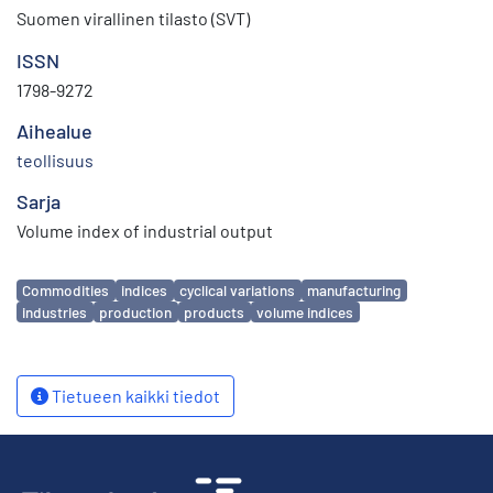
Suomen virallinen tilasto (SVT)
ISSN
1798-9272
Aihealue
teollisuus
Sarja
Volume index of industrial output
Avainsanat
Commodities
indices
cyclical variations
manufacturing
industries
production
products
volume indices
Tietueen kaikki tiedot