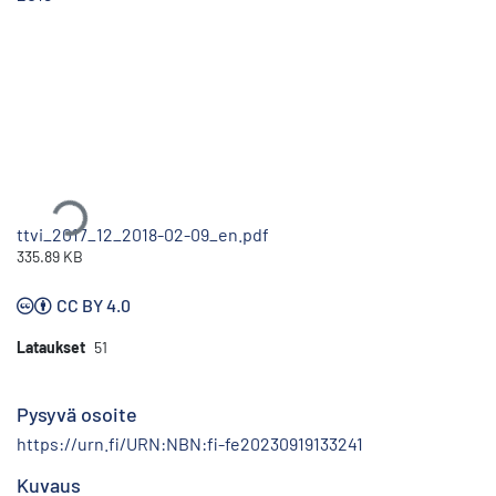
Ladataan...
ttvi_2017_12_2018-02-09_en.pdf
335.89 KB
CC BY 4.0
Lataukset
51
Pysyvä osoite
https://urn.fi/URN:NBN:fi-fe20230919133241
Kuvaus