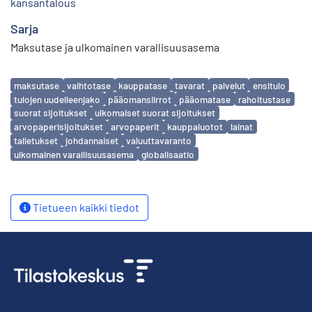
kansantalous
Sarja
Maksutase ja ulkomainen varallisuusasema
Avainsanat
maksutase
vaihtotase
kauppatase
tavarat
palvelut
ensitulo
tulojen uudelleenjako
pääomansiirrot
pääomatase
rahoitustase
suorat sijoitukset
ulkomaiset suorat sijoitukset
arvopaperisijoitukset
arvopaperit
kauppaluotot
lainat
talletukset
johdannaiset
valuuttavaranto
ulkomainen varallisuusasema
globalisaatio
Tietueen kaikki tiedot