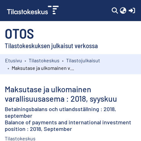
(c
OTOS
Tilastokeskuksen julkaisut verkossa
Etusivu
Tilastokeskus
Tilastojulkaisut
Kokoelmat
Maksutase ja ulkomainen varallisuusasema : 2018, syyskuu
Selaa
Maksutase ja ulkomainen
varallisuusasema : 2018, syyskuu
Betalningsbalans och utlandsställning : 2018,
september
Balance of payments and international investment
position : 2018, September
Tilastokeskus