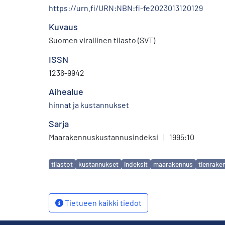
https://urn.fi/URN:NBN:fi-fe2023013120129
Kuvaus
Suomen virallinen tilasto (SVT)
ISSN
1236-9942
Aihealue
hinnat ja kustannukset
Sarja
Maarakennuskustannusindeksi
|
1995:10
Avainsanat
tilastot
kustannukset
indeksit
maarakennus
tienrake
Tietueen kaikki tiedot