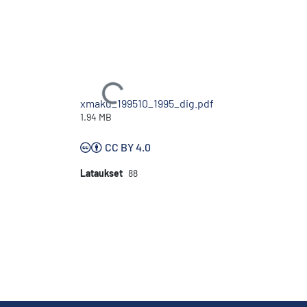
Ladataan...
xmaku_199510_1995_dig.pdf
1.94 MB
CC BY 4.0
Lataukset
88