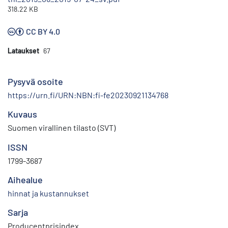
318.22 KB
CC BY 4.0
Lataukset
67
Pysyvä osoite
https://urn.fi/URN:NBN:fi-fe20230921134768
Kuvaus
Suomen virallinen tilasto (SVT)
ISSN
1799-3687
Aihealue
hinnat ja kustannukset
Sarja
Producentprisindex