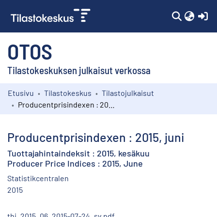
(c
OTOS
Tilastokeskuksen julkaisut verkossa
Etusivu
Tilastokeskus
Tilastojulkaisut
Kokoelmat
Producentprisindexen : 2015, juni
Selaa
Producentprisindexen : 2015, juni
Tuottajahintaindeksit : 2015, kesäkuu
Producer Price Indices : 2015, June
Statistikcentralen
2015
thi_2015_06_2015-07-24_sv.pdf