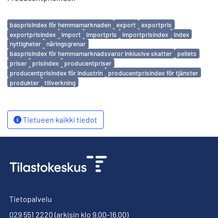
Avainsanat
basprisindex för hemmamarknaden
export
exportpris
exportprisindex
import
importpris
importprisindex
index
nyttigheter
näringsgrenar
basprisindex för hemmamarknadsvaror inklusive skatter
pellets
priser
prisindex
producentpriser
producentprisindex för industrin
producentprisindex för tjänster
produkter
tillverkning
Tietueen kaikki tiedot
Tietopalvelu
029 551 2220
(arkisin klo 9.00-16.00)