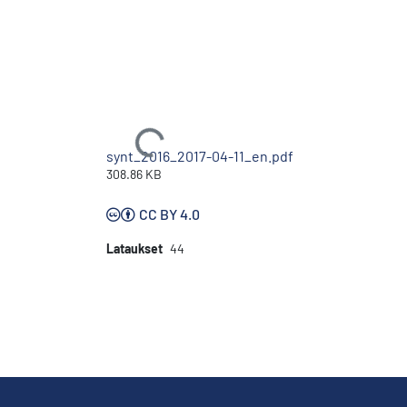
Ladataan...
synt_2016_2017-04-11_en.pdf
308.86 KB
CC BY 4.0
Lataukset
44