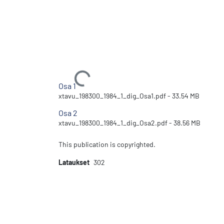
Ladataan...
Osa 1
xtavu_198300_1984_1_dig_Osa1.pdf -
33.54 MB
Osa 2
xtavu_198300_1984_1_dig_Osa2.pdf -
38.56 MB
This publication is copyrighted.
Lataukset
302