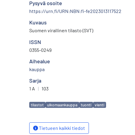
Pysyvä osoite
https://urn.fi/URN:NBN:fi-fe2023013117522
Kuvaus
Suomen virallinen tilasto (SVT)
ISSN
0355-0249
Aihealue
kauppa
Sarja
1 A
|
103
Avainsanat
tilastot
ulkomaankauppa
tuonti
vienti
Tietueen kaikki tiedot