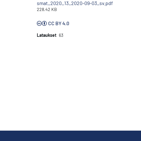
smat_2020_13_2020-09-03_sv.pdf
228.42 KB
CC BY 4.0
Lataukset
63