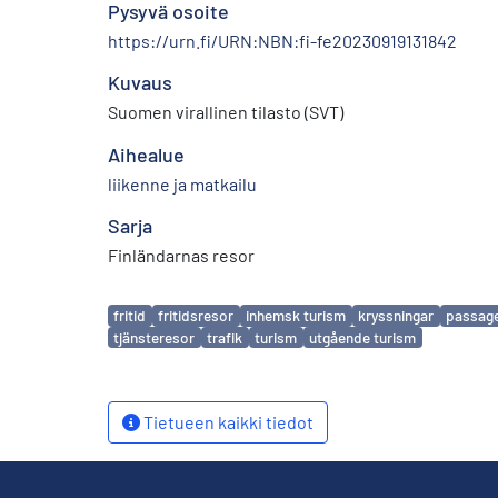
Pysyvä osoite
https://urn.fi/URN:NBN:fi-fe20230919131842
Kuvaus
Suomen virallinen tilasto (SVT)
Aihealue
liikenne ja matkailu
Sarja
Finländarnas resor
Avainsanat
fritid
fritidsresor
inhemsk turism
kryssningar
passage
tjänsteresor
trafik
turism
utgående turism
Tietueen kaikki tiedot