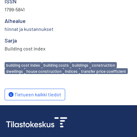
ISSN
1799-5841
Aihealue
hinnat ja kustannukset
Sarja
Building cost index
Avainsanat
building cost index
building costs
buildings
construction
dwellings
house construction
indices
transfer price coefficient
Tietueen kaikki tiedot