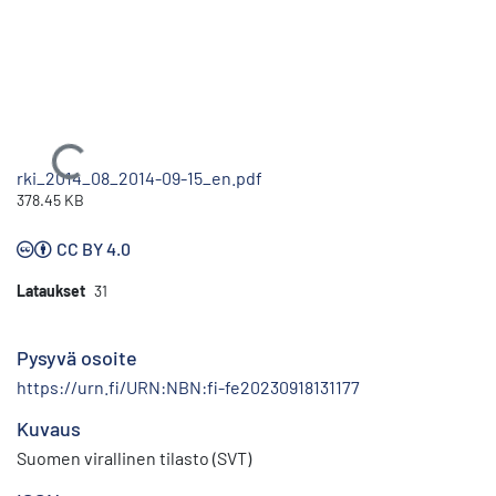
Ladataan...
rki_2014_08_2014-09-15_en.pdf
378.45 KB
CC BY 4.0
Lataukset
31
Pysyvä osoite
https://urn.fi/URN:NBN:fi-fe20230918131177
Kuvaus
Suomen virallinen tilasto (SVT)