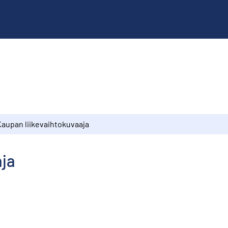
Kaupan liikevaihtokuvaaja
aja