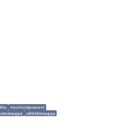
ihto
moottoriajoneuvot
tukkukauppa
vähittäiskauppa