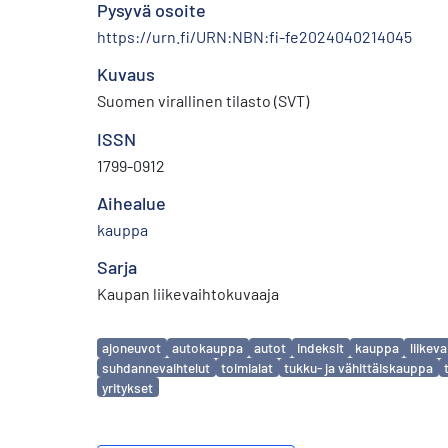
Pysyvä osoite
https://urn.fi/URN:NBN:fi-fe2024040214045
Kuvaus
Suomen virallinen tilasto (SVT)
ISSN
1799-0912
Aihealue
kauppa
Sarja
Kaupan liikevaihtokuvaaja
Avainsanat
ajoneuvot
autokauppa
autot
indeksit
kauppa
liikeva
suhdannevaihtelut
toimialat
tukku- ja vähittäiskauppa
yritykset