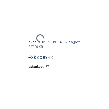
Ladataan...
evaa_2019_2019-04-16_en.pdf
297.96 KB
CC BY 4.0
Lataukset
67