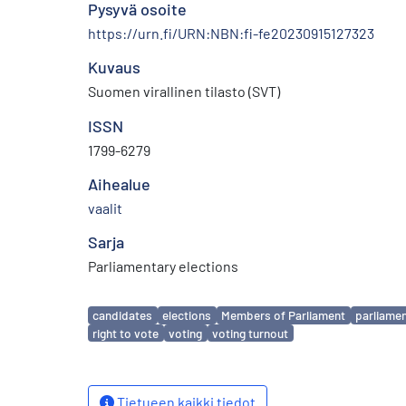
Pysyvä osoite
https://urn.fi/URN:NBN:fi-fe20230915127323
Kuvaus
Suomen virallinen tilasto (SVT)
ISSN
1799-6279
Aihealue
vaalit
Sarja
Parliamentary elections
Avainsanat
candidates
elections
Members of Parliament
parliamen
right to vote
voting
voting turnout
Tietueen kaikki tiedot