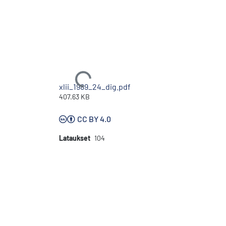
Ladataan...
xlii_1989_24_dig.pdf
407.63 KB
CC BY 4.0
Lataukset
104