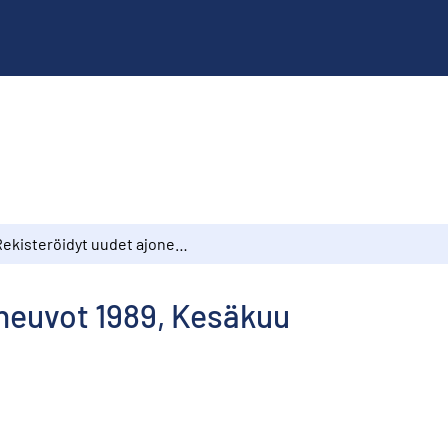
Rekisteröidyt uudet ajoneuvot 1989, Kesäkuu
oneuvot 1989, Kesäkuu