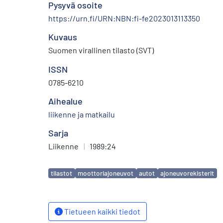
Pysyvä osoite
https://urn.fi/URN:NBN:fi-fe2023013113350
Kuvaus
Suomen virallinen tilasto (SVT)
ISSN
0785-6210
Aihealue
liikenne ja matkailu
Sarja
Liikenne
|
1989:24
Avainsanat
tilastot
moottoriajoneuvot
autot
ajoneuvorekisterit
Tietueen kaikki tiedot