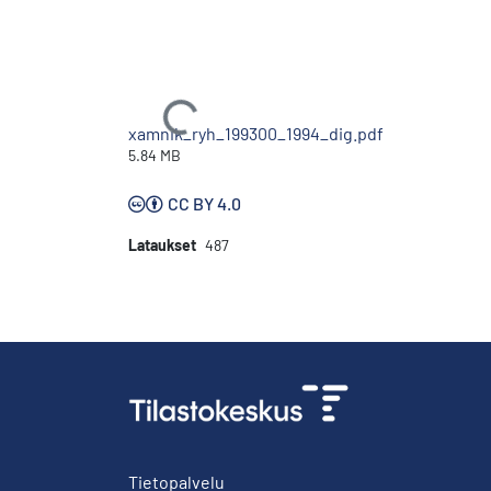
Ladataan...
xamnik_ryh_199300_1994_dig.pdf
5.84 MB
CC BY 4.0
Lataukset
487
Tietopalvelu