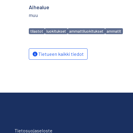
Aihealue
muu
Avainsanat
tilastot
luokitukset
ammattiluokitukset
ammatit
Tietueen kaikki tiedot
Tietosuojaseloste