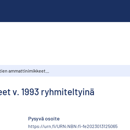
Kuntien ammattinimikkeet v. 1993 ryhmiteltyinä
t v. 1993 ryhmiteltyinä
Pysyvä osoite
https://urn.fi/URN:NBN:fi-fe2023013125065