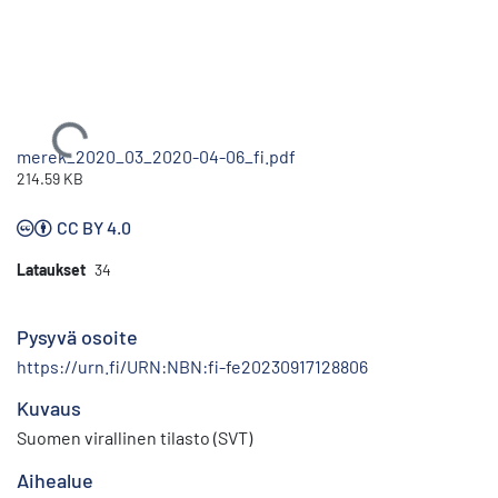
Ladataan...
merek_2020_03_2020-04-06_fi.pdf
214.59 KB
CC BY 4.0
Lataukset
34
Pysyvä osoite
https://urn.fi/URN:NBN:fi-fe20230917128806
Kuvaus
Suomen virallinen tilasto (SVT)
Aihealue