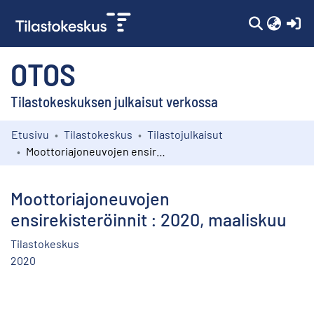
(c
OTOS
Tilastokeskuksen julkaisut verkossa
Etusivu
Tilastokeskus
Tilastojulkaisut
Kokoelmat
Moottoriajoneuvojen ensirekisteröinnit : 2020, maaliskuu
Selaa
Moottoriajoneuvojen
ensirekisteröinnit : 2020, maaliskuu
Tilastokeskus
2020