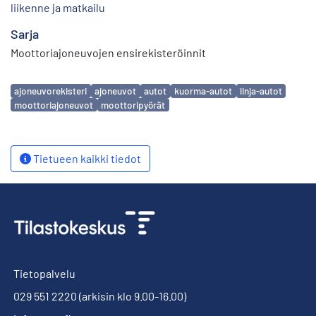
liikenne ja matkailu
Sarja
Moottoriajoneuvojen ensirekisteröinnit
Avainsanat
ajoneuvorekisteri
ajoneuvot
autot
kuorma-autot
linja-autot
moottoriajoneuvot
moottoripyörät
Tietueen kaikki tiedot
Tietopalvelu
029 551 2220
(arkisin klo 9.00-16.00)