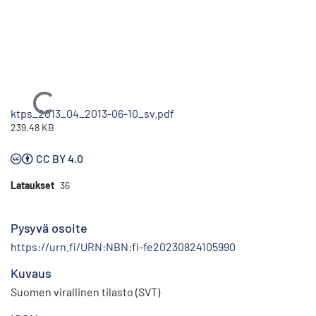
Ladataan...
ktps_2013_04_2013-06-10_sv.pdf
239.48 KB
CC BY 4.0
Lataukset
36
Pysyvä osoite
https://urn.fi/URN:NBN:fi-fe20230824105990
Kuvaus
Suomen virallinen tilasto (SVT)