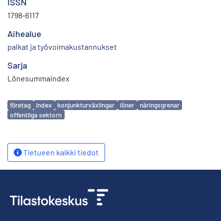
ISSN
1798-6117
Aihealue
palkat ja työvoimakustannukset
Sarja
Lönesummaindex
Avainsanat
företag
index
konjunkturväxlingar
löner
näringsgrenar
offentliga sektorn
Tietueen kaikki tiedot