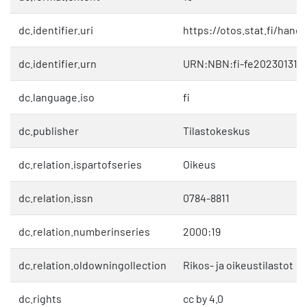
dc.identifier.uri
https://otos.stat.fi/hand
dc.identifier.urn
URN:NBN:fi-fe202301312
dc.language.iso
fi
dc.publisher
Tilastokeskus
dc.relation.ispartofseries
Oikeus
dc.relation.issn
0784-8811
dc.relation.numberinseries
2000:19
dc.relation.oldowningollection
Rikos- ja oikeustilastot
dc.rights
cc by 4.0