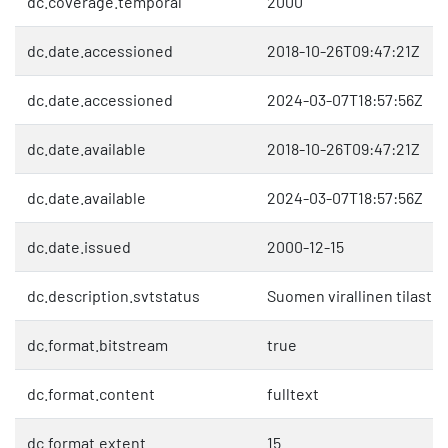
dc.coverage.temporal
2000
dc.date.accessioned
2018-10-26T09:47:21Z
dc.date.accessioned
2024-03-07T18:57:56Z
dc.date.available
2018-10-26T09:47:21Z
dc.date.available
2024-03-07T18:57:56Z
dc.date.issued
2000-12-15
dc.description.svtstatus
Suomen virallinen tilasto 
dc.format.bitstream
true
dc.format.content
fulltext
dc.format.extent
15