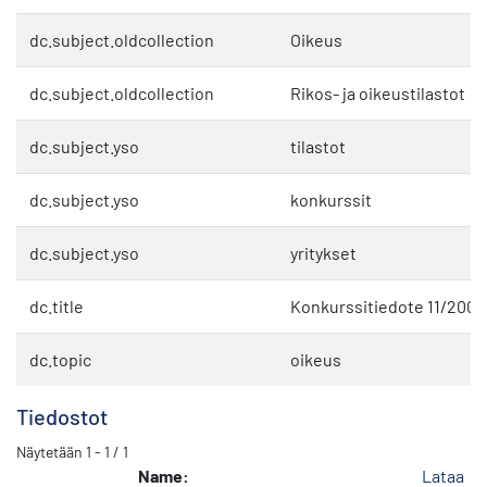
dc.subject.oldcollection
Oikeus
dc.subject.oldcollection
Rikos- ja oikeustilastot
dc.subject.yso
tilastot
dc.subject.yso
konkurssit
dc.subject.yso
yritykset
dc.title
Konkurssitiedote 11/2000
dc.topic
oikeus
Tiedostot
Näytetään
1 - 1 / 1
Name:
Lataa