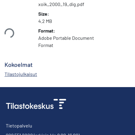
xoik_2000_19_dig.pdf
Size:
4.2 MB
taan...
Format:
Adobe Portable Document
Format
Kokoelmat
Tilastojulkaisut
Tietopalvelu