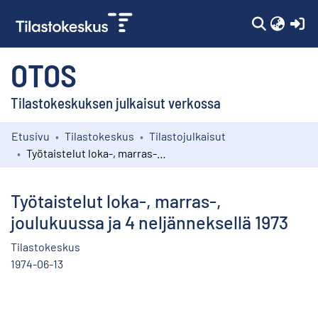
(c
OTOS
Tilastokeskuksen julkaisut verkossa
Etusivu
Tilastokeskus
Tilastojulkaisut
Kokoelmat
Työtaistelut loka-, marras-, joulukuussa ja 4 neljänneksellä 1973
Selaa
Työtaistelut loka-, marras-,
joulukuussa ja 4 neljänneksellä 1973
Tilastokeskus
1974-06-13