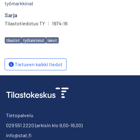
työmarkkinat
Sarja
Tilastotiedotus TY
|
1974:16
Avainsanat
tilastot
työtaistelut
lakot
Tietueen kaikki tiedot
Tietopalvelu
029 551 2220
(arkisin klo 9.00-16.00)
info@stat.fi