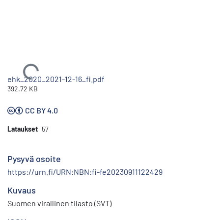
Ladataan...
ehk_2020_2021-12-16_fi.pdf
392.72 KB
CC BY 4.0
Lataukset
57
Pysyvä osoite
https://urn.fi/URN:NBN:fi-fe20230911122429
Kuvaus
Suomen virallinen tilasto (SVT)