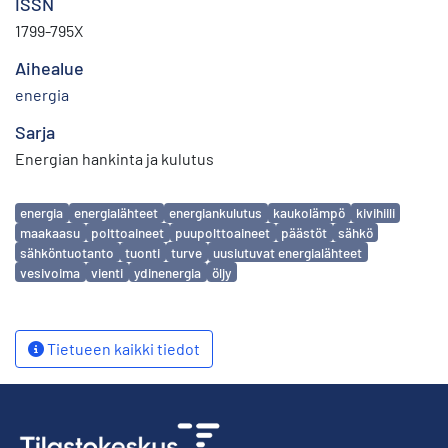
ISSN
1799-795X
Aihealue
energia
Sarja
Energian hankinta ja kulutus
Avainsanat
energia
energialähteet
energiankulutus
kaukolämpö
kivihiili
maakaasu
polttoaineet
puupolttoaineet
päästöt
sähkö
sähköntuotanto
tuonti
turve
uusiutuvat energialähteet
vesivoima
vienti
ydinenergia
öljy
Tietueen kaikki tiedot