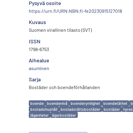
Pysyvä osoite
https://urn.fi/URN:NBN:fi-fe20230915127018
Kuvaus
Suomen virallinen tilasto (SVT)
ISSN
1798-6753
Aihealue
asuminen
Sarja
Bostäder och boendeförhållanden
Avainsanat
boende
boendenivå
boenderymlighet
boendetäthet
b
bostadshushåll
bostadsrättsbostäder
bostäder
hyre
lägenheter
ägarbostäder