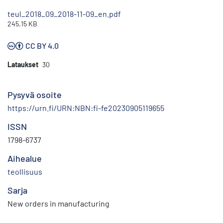
teul_2018_09_2018-11-09_en.pdf
245.15 KB
CC BY 4.0
Lataukset
30
Pysyvä osoite
https://urn.fi/URN:NBN:fi-fe20230905119655
ISSN
1798-6737
Aihealue
teollisuus
Sarja
New orders in manufacturing