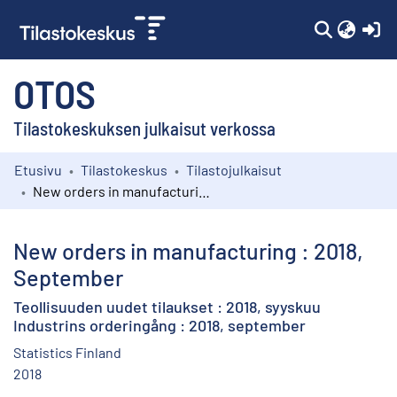
(c
OTOS
Tilastokeskuksen julkaisut verkossa
Etusivu
Tilastokeskus
Tilastojulkaisut
Kokoelmat
New orders in manufacturing : 2018, September
Selaa
New orders in manufacturing : 2018,
September
Teollisuuden uudet tilaukset : 2018, syyskuu
Industrins orderingång : 2018, september
Statistics Finland
2018