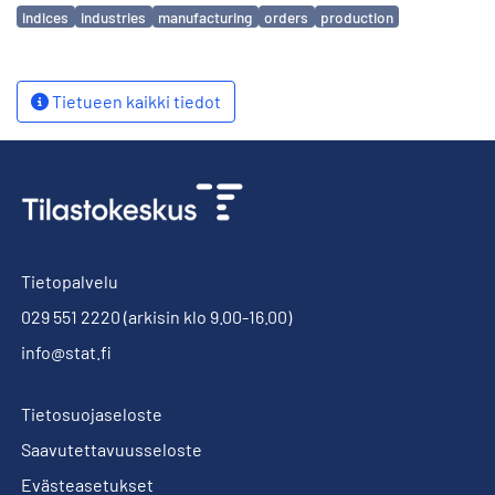
Avainsanat
indices
industries
manufacturing
orders
production
Tietueen kaikki tiedot
Tietopalvelu
029 551 2220
(arkisin klo 9.00-16.00)
info@stat.fi
Tietosuojaseloste
Saavutettavuusseloste
Evästeasetukset