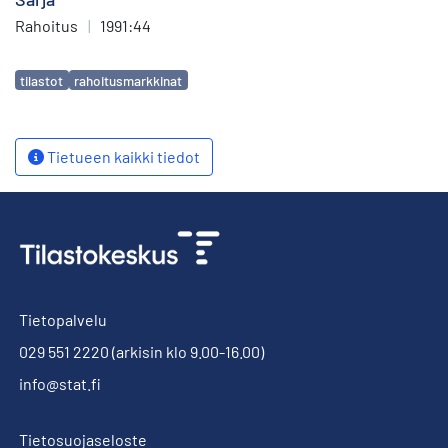
Rahoitus
|
1991:44
Avainsanat
tilastot
rahoitusmarkkinat
Tietueen kaikki tiedot
Tietopalvelu
029 551 2220
(arkisin klo 9.00-16.00)
info@stat.fi
Tietosuojaseloste