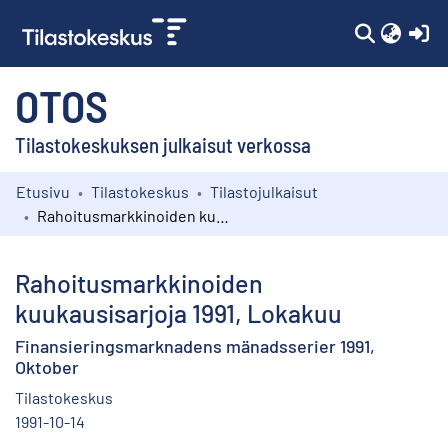
(c
OTOS
Tilastokeskuksen julkaisut verkossa
Etusivu
Tilastokeskus
Tilastojulkaisut
Kokoelmat
Rahoitusmarkkinoiden kuukausisarjoja 1991, Lokakuu
Selaa
Rahoitusmarkkinoiden
kuukausisarjoja 1991, Lokakuu
Finansieringsmarknadens mänadsserier 1991,
Oktober
Tilastokeskus
1991-10-14