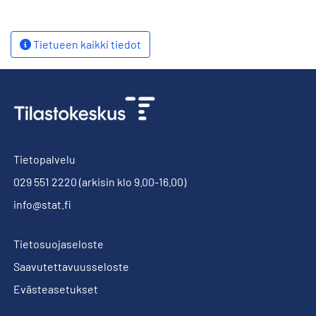
Tietueen kaikki tiedot
Tietopalvelu
029 551 2220
(arkisin klo 9.00-16.00)
info@stat.fi
Tietosuojaseloste
Saavutettavuusseloste
Evästeasetukset