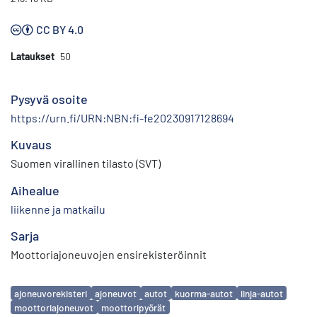
CC BY 4.0
Lataukset
50
Pysyvä osoite
https://urn.fi/URN:NBN:fi-fe20230917128694
Kuvaus
Suomen virallinen tilasto (SVT)
Aihealue
liikenne ja matkailu
Sarja
Moottoriajoneuvojen ensirekisteröinnit
Avainsanat
ajoneuvorekisteri
ajoneuvot
autot
kuorma-autot
linja-autot
moottoriajoneuvot
moottoripyörät