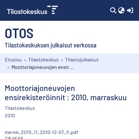
(c
OTOS
Tilastokeskuksen julkaisut verkossa
Etusivu
Tilastokeskus
Tilastojulkaisut
Kokoelmat
Moottoriajoneuvojen ensirekisteröinnit : 2010, marraskuu
Selaa
Moottoriajoneuvojen
ensirekisteröinnit : 2010, marraskuu
Tilastokeskus
2010
merek_2010_11_2010-12-07_fi.pdf
218.46 KB