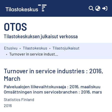
(c
OTOS
Tilastokeskuksen julkaisut verkossa
Etusivu
Tilastokeskus
Tilastojulkaisut
Kokoelmat
Turnover in service industries : 2016, March
Selaa
Turnover in service industries : 2016,
March
Palvelualojen liikevaihtokuvaaja : 2016, maaliskuu
Omsättningen inom servicebranchen : 2016, mars
Statistics Finland
2016