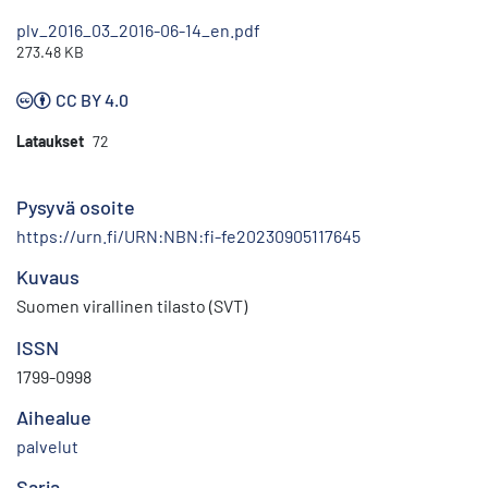
plv_2016_03_2016-06-14_en.pdf
273.48 KB
CC BY 4.0
Lataukset
72
Pysyvä osoite
https://urn.fi/URN:NBN:fi-fe20230905117645
Kuvaus
Suomen virallinen tilasto (SVT)
ISSN
1799-0998
Aihealue
palvelut
Sarja