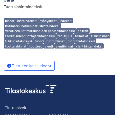
Tuottajahintaindeksit
Avainsanat
hinnat
hintaindeksit
hyödykkeet
indeksit
kotimarkkinoiden perushintaindeksi
verollinen kotimarkkinoiden perushintaindeksi
pelletit
teollisuuden tuottajahintaindeksi
teollisuus
toimialat
tukkuhinnat
tukkuhintaindeksi
tuonti
tuontihinnat
tuontihintaindeksi
tuottajahinnat
tuotteet
vienti
vientihinnat
vientihintaindeksi
Tietueen kaikki tiedot
Tietopalvelu