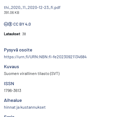
thi_2020_11_2020-12-23_fi.pdf
391.06 KB
CC BY 4.0
Lataukset
38
Pysyvä osoite
https://urn.fi/URN:NBN:fi-fe20230921134684
Kuvaus
Suomen virallinen tilasto (SVT)
ISSN
1796-3613
Aihealue
hinnat ja kustannukset
Sarja