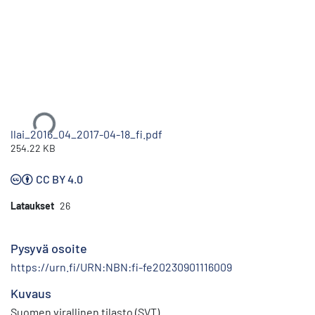
Ladataan...
llai_2016_04_2017-04-18_fi.pdf
254.22 KB
CC BY 4.0
Lataukset
26
Pysyvä osoite
https://urn.fi/URN:NBN:fi-fe20230901116009
Kuvaus
Suomen virallinen tilasto (SVT)