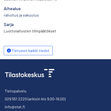
Aihealue
rahoitus ja vakuutus
Sarja
Luottolaitosten tilinpäätökset
Tietueen kaikki tiedot
Tietopalvelu
029 551 2220
(arkisin klo 9.00-16.00)
info@stat.fi