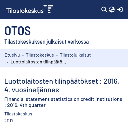
(c
OTOS
Tilastokeskuksen julkaisut verkossa
Etusivu
Tilastokeskus
Tilastojulkaisut
Kokoelmat
Luottolaitosten tilinpäätökset : 2016, 4. vuosineljännes
Selaa
Luottolaitosten tilinpäätökset : 2016,
4. vuosineljännes
Financial statement statistics on credit institutions
: 2016, 4th quarter
Tilastokeskus
2017