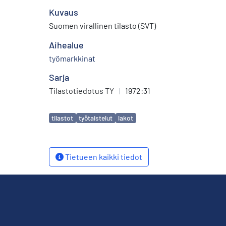
Kuvaus
Suomen virallinen tilasto (SVT)
Aihealue
työmarkkinat
Sarja
Tilastotiedotus TY
|
1972:31
Avainsanat
tilastot
työtaistelut
lakot
Tietueen kaikki tiedot