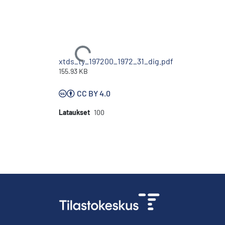
Ladataan...
xtds_ty_197200_1972_31_dig.pdf
155.93 KB
CC BY 4.0
Lataukset
100