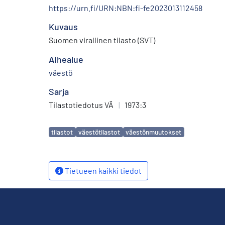
https://urn.fi/URN:NBN:fi-fe2023013112458
Kuvaus
Suomen virallinen tilasto (SVT)
Aihealue
väestö
Sarja
Tilastotiedotus VÄ
|
1973:3
Avainsanat
tilastot
väestötilastot
väestönmuutokset
Tietueen kaikki tiedot