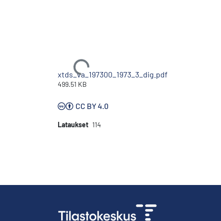
Ladataan...
xtds_va_197300_1973_3_dig.pdf
499.51 KB
CC BY 4.0
Lataukset
114