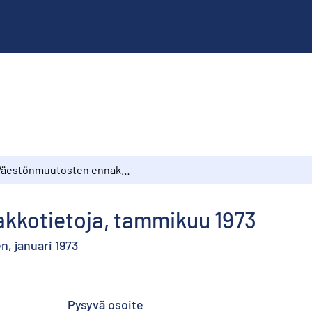
Väestönmuutosten ennakkotietoja, tammikuu 1973
kkotietoja, tammikuu 1973
, januari 1973
Pysyvä osoite