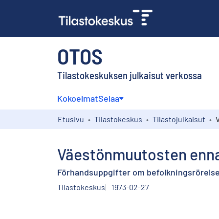
OTOS
Tilastokeskuksen julkaisut verkossa
Kokoelmat
Selaa
Etusivu
Tilastokeskus
Tilastojulkaisut
Väestönmuutosten enna
Förhandsuppgifter om befolkningsrörelsen
Tilastokeskus
1973-02-27