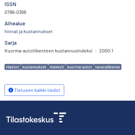
ISSN
0786-0366
Aihealue
hinnat ja kustannukset
Sarja
Kuorma-autoliikenteen kustannusindeksi
|
2000:1
Avainsanat
tilastot
kustannukset
indeksit
kuorma-autot
tavaraliikenne
Tietueen kaikki tiedot