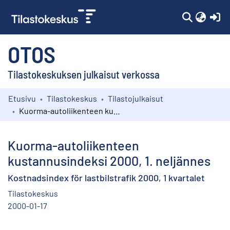
(c
OTOS
Tilastokeskuksen julkaisut verkossa
Etusivu
Tilastokeskus
Tilastojulkaisut
Kokoelmat
Kuorma-autoliikenteen kustannusindeksi 2000, 1. neljännes
Selaa
Kuorma-autoliikenteen
kustannusindeksi 2000, 1. neljännes
Kostnadsindex för lastbilstrafik 2000, 1 kvartalet
Tilastokeskus
2000-01-17