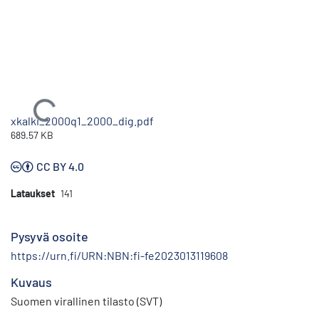
Ladataan...
xkalki_2000q1_2000_dig.pdf
689.57 KB
CC BY 4.0
Lataukset
141
Pysyvä osoite
https://urn.fi/URN:NBN:fi-fe2023013119608
Kuvaus
Suomen virallinen tilasto (SVT)