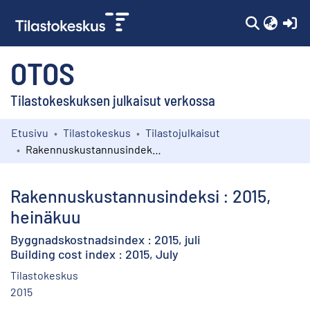
(c
OTOS
Tilastokeskuksen julkaisut verkossa
Etusivu
Tilastokeskus
Tilastojulkaisut
Kokoelmat
Rakennuskustannusindeksi : 2015, heinäkuu
Selaa
Rakennuskustannusindeksi : 2015,
heinäkuu
Byggnadskostnadsindex : 2015, juli
Building cost index : 2015, July
Tilastokeskus
2015