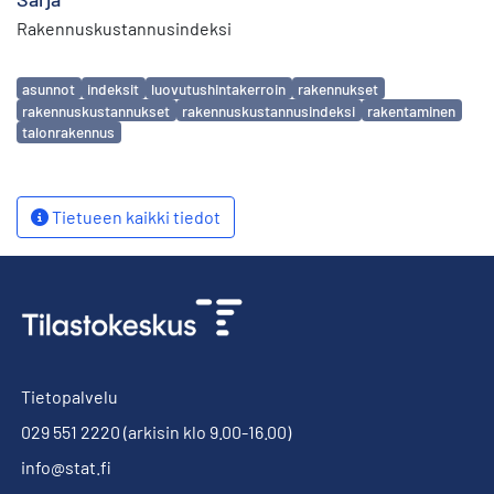
Rakennuskustannusindeksi
Avainsanat
asunnot
indeksit
luovutushintakerroin
rakennukset
rakennuskustannukset
rakennuskustannusindeksi
rakentaminen
talonrakennus
Tietueen kaikki tiedot
Tietopalvelu
029 551 2220
(arkisin klo 9.00-16.00)
info@stat.fi