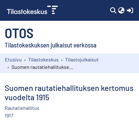
(c
OTOS
Tilastokeskuksen julkaisut verkossa
Etusivu
Tilastokeskus
Tilastojulkaisut
Kokoelmat
Suomen rautatiehallituksen kertomus vuodelta 1915
Selaa
Suomen rautatiehallituksen kertomus
vuodelta 1915
Rautatiehallitus
1917