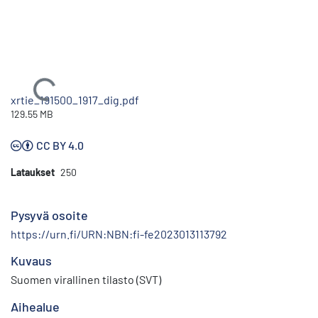
Ladataan...
xrtie_191500_1917_dig.pdf
129.55 MB
CC BY 4.0
Lataukset
250
Pysyvä osoite
https://urn.fi/URN:NBN:fi-fe2023013113792
Kuvaus
Suomen virallinen tilasto (SVT)
Aihealue