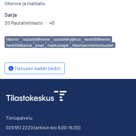
liikenne ja matkailu
Sarja
20 Rautatietilasto
|
45
Avainsanat
tilastot
rautatieliikenne
rautatiekuljetus
henkilöliikenne
henkilöliikenne
junat
matkustajat
liikenneonnettomuudet
Tietueen kaikki tiedot
Tietopalvelu
029 551 2220
(arkisin klo 9.00-16.00)