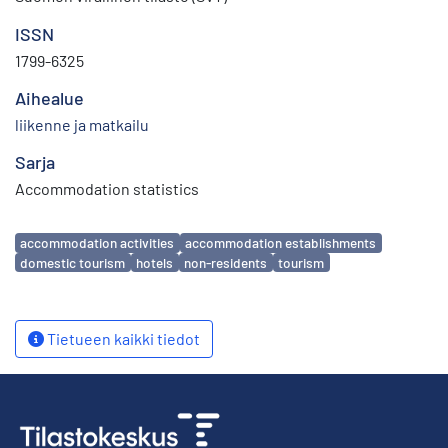
ISSN
1799-6325
Aihealue
liikenne ja matkailu
Sarja
Accommodation statistics
Avainsanat
accommodation activities
accommodation establishments
domestic tourism
hotels
non-residents
tourism
Tietueen kaikki tiedot