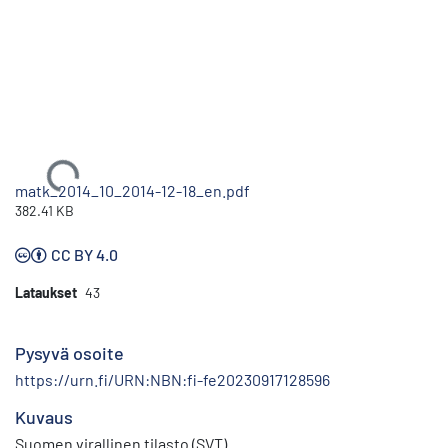
Ladataan...
matk_2014_10_2014-12-18_en.pdf
382.41 KB
CC BY 4.0
Lataukset
43
Pysyvä osoite
https://urn.fi/URN:NBN:fi-fe20230917128596
Kuvaus
Suomen virallinen tilasto (SVT)