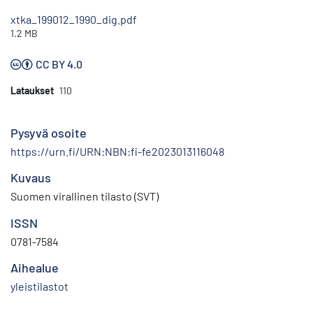
xtka_199012_1990_dig.pdf
1.2 MB
CC BY 4.0
Lataukset
110
Pysyvä osoite
https://urn.fi/URN:NBN:fi-fe2023013116048
Kuvaus
Suomen virallinen tilasto (SVT)
ISSN
0781-7584
Aihealue
yleistilastot