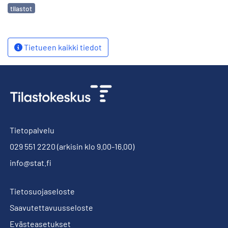
Avainsanat
tilastot
Tietueen kaikki tiedot
Tietopalvelu
029 551 2220
(arkisin klo 9.00-16.00)
info@stat.fi
Tietosuojaseloste
Saavutettavuusseloste
Evästeasetukset