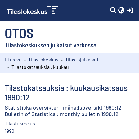
(c
OTOS
Tilastokeskuksen julkaisut verkossa
Etusivu
Tilastokeskus
Tilastojulkaisut
Kokoelmat
Tilastokatsauksia : kuukausikatsaus 1990:12
Selaa
Tilastokatsauksia : kuukausikatsaus
1990:12
Statistiska översikter : månadsöversikt 1990:12
Bulletin of Statistics : monthly bulletin 1990:12
Tilastokeskus
1990