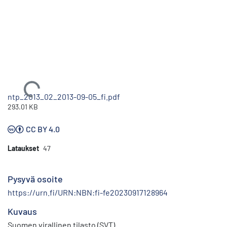
Ladataan...
ntp_2013_02_2013-09-05_fi.pdf
293.01 KB
CC BY 4.0
Lataukset
47
Pysyvä osoite
https://urn.fi/URN:NBN:fi-fe20230917128964
Kuvaus
Suomen virallinen tilasto (SVT)