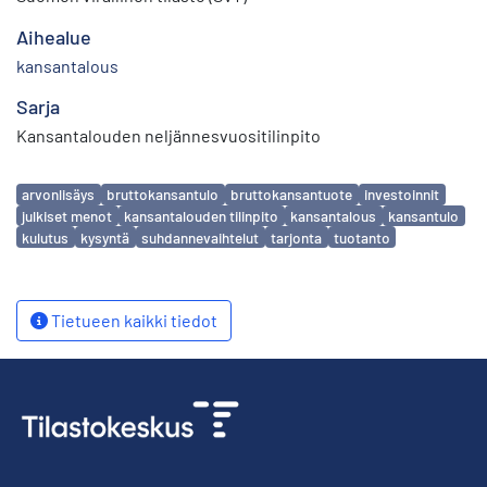
Aihealue
kansantalous
Sarja
Kansantalouden neljännesvuositilinpito
Avainsanat
arvonlisäys
bruttokansantulo
bruttokansantuote
investoinnit
julkiset menot
kansantalouden tilinpito
kansantalous
kansantulo
kulutus
kysyntä
suhdannevaihtelut
tarjonta
tuotanto
Tietueen kaikki tiedot