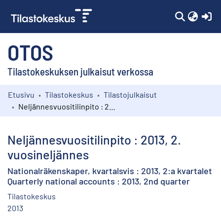
(c
OTOS
Tilastokeskuksen julkaisut verkossa
Etusivu
Tilastokeskus
Tilastojulkaisut
Kokoelmat
Neljännesvuositilinpito : 2013, 2. vuosineljännes
Selaa
Neljännesvuositilinpito : 2013, 2.
vuosineljännes
Nationalräkenskaper, kvartalsvis : 2013, 2:a kvartalet
Quarterly national accounts : 2013, 2nd quarter
Tilastokeskus
2013