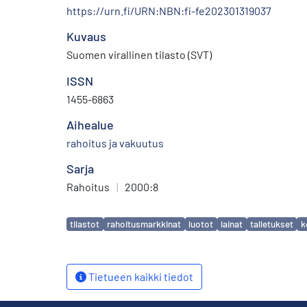
https://urn.fi/URN:NBN:fi-fe202301319037
Kuvaus
Suomen virallinen tilasto (SVT)
ISSN
1455-6863
Aihealue
rahoitus ja vakuutus
Sarja
Rahoitus
|
2000:8
Avainsanat
tilastot
rahoitusmarkkinat
luotot
lainat
talletukset
k
Tietueen kaikki tiedot