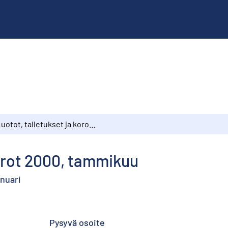
Luotot, talletukset ja korot 2000, tammikuu
korot 2000, tammikuu
anuari
Pysyvä osoite