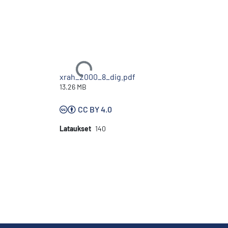
Ladataan...
xrah_2000_8_dig.pdf
13.26 MB
CC BY 4.0
Lataukset
140