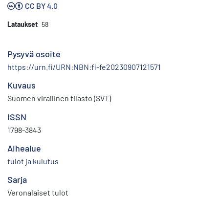
CC BY 4.0
Lataukset
58
Pysyvä osoite
https://urn.fi/URN:NBN:fi-fe20230907121571
Kuvaus
Suomen virallinen tilasto (SVT)
ISSN
1798-3843
Aihealue
tulot ja kulutus
Sarja
Veronalaiset tulot