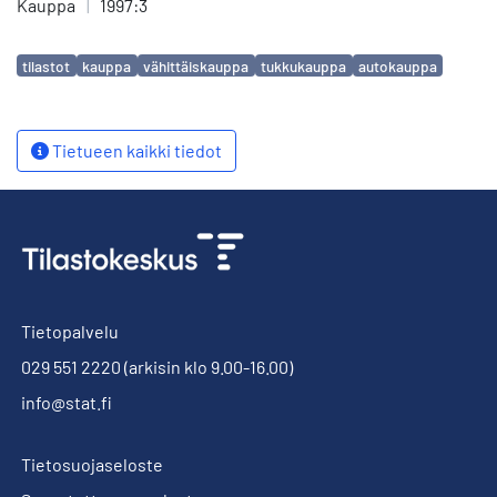
Kauppa
|
1997:3
Avainsanat
tilastot
kauppa
vähittäiskauppa
tukkukauppa
autokauppa
Tietueen kaikki tiedot
Tietopalvelu
029 551 2220
(arkisin klo 9.00-16.00)
info@stat.fi
Tietosuojaseloste