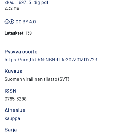
xkau_1997_3_dig.pdf
2.32 MB
CC BY 4.0
Lataukset
139
Pysyvä osoite
https://urn.fi/URN:NBN:fi-fe2023013117723
Kuvaus
Suomen virallinen tilasto (SVT)
ISSN
0785-6288
Aihealue
kauppa
Sarja