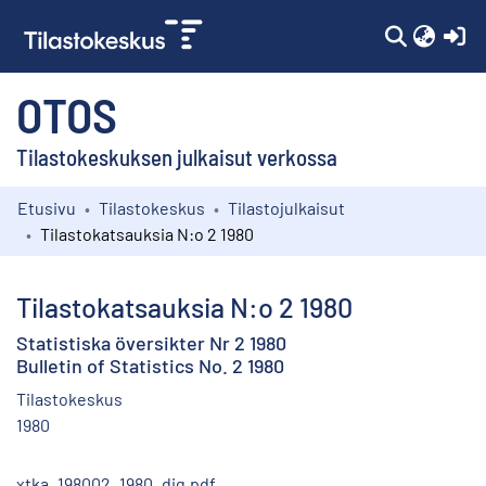
(c
OTOS
Tilastokeskuksen julkaisut verkossa
Etusivu
Tilastokeskus
Tilastojulkaisut
Kokoelmat
Tilastokatsauksia N:o 2 1980
Selaa
Tilastokatsauksia N:o 2 1980
Statistiska översikter Nr 2 1980
Bulletin of Statistics No. 2 1980
Tilastokeskus
1980
xtka_198002_1980_dig.pdf