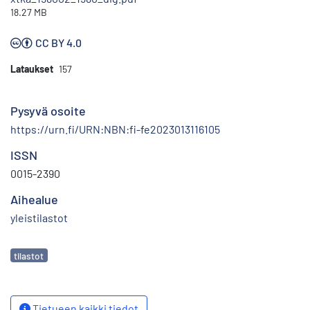
18.27 MB
CC BY 4.0
Lataukset
157
Pysyvä osoite
https://urn.fi/URN:NBN:fi-fe2023013116105
ISSN
0015-2390
Aihealue
yleistilastot
Avainsanat
tilastot
Tietueen kaikki tiedot