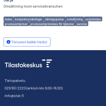
Omsättning inom servicebranschen
Avainsanat
index
konjunkturväxlingar
näringsgrenar
omsättning
volymindex
producentpriser
producentprisindex för tjänster
service
Tietueen kaikki tiedot
Tietopalvelu
029 551 2220
(arkisin klo 9.00-16.00)
info@stat.fi