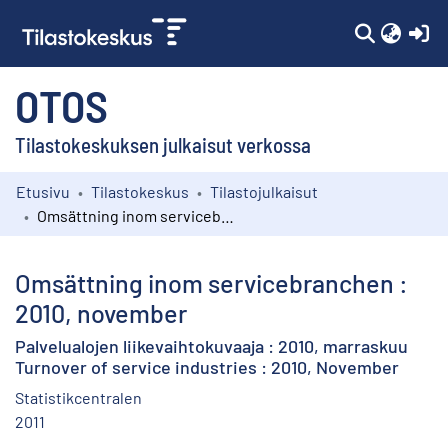
(c
OTOS
Tilastokeskuksen julkaisut verkossa
Etusivu
Tilastokeskus
Tilastojulkaisut
Kokoelmat
Omsättning inom servicebranchen : 2010, november
Selaa
Omsättning inom servicebranchen :
2010, november
Palvelualojen liikevaihtokuvaaja : 2010, marraskuu
Turnover of service industries : 2010, November
Statistikcentralen
2011