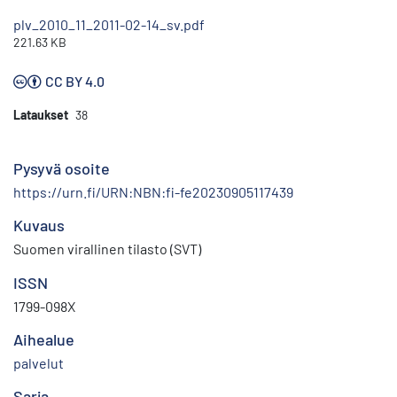
plv_2010_11_2011-02-14_sv.pdf
221.63 KB
CC BY 4.0
Lataukset
38
Pysyvä osoite
https://urn.fi/URN:NBN:fi-fe20230905117439
Kuvaus
Suomen virallinen tilasto (SVT)
ISSN
1799-098X
Aihealue
palvelut
Sarja