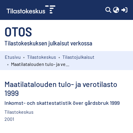
(c
OTOS
Tilastokeskuksen julkaisut verkossa
Etusivu
Tilastokeskus
Tilastojulkaisut
Kokoelmat
Maatilatalouden tulo- ja verotilasto 1999
Selaa
Maatilatalouden tulo- ja verotilasto
1999
Inkomst- och skattestatistik över gårdsbruk 1999
Tilastokeskus
2001