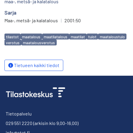
maa-, metsä- ja kalatalous
Sarja
Maa-, metsä- ja kalatalous
|
2001:50
Avainsanat
tilastot
maatalous
maatilatalous
maatilat
tulot
maataloustulo
verotus
maatalousverotus
Tietueen kaikki tiedot
Tietopalvelu
029 551 2220
(arkisin klo 9.00-16.00)
info@stat.fi