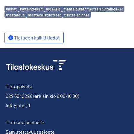
Avainsanat
hinnat
hintaindeksit
indeksit
maatalouden tuottajahintaindeksi
maatalous
maataloustuotteet
tuottajahinnat
Tietueen kaikki tiedot
Tietopalvelu
029 551 2220
(arkisin klo 9.00-16.00)
info@stat.fi
Tietosuojaseloste
Saavutettavuusseloste