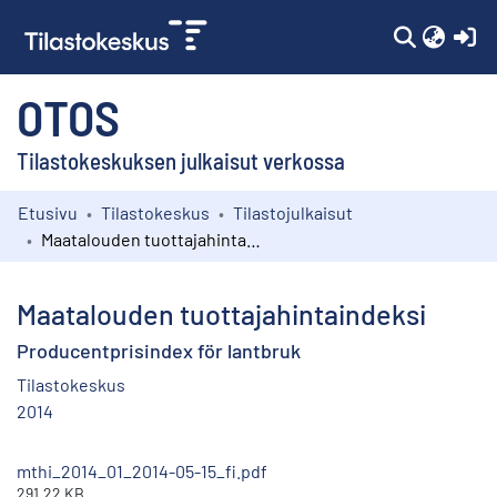
(c
OTOS
Tilastokeskuksen julkaisut verkossa
Etusivu
Tilastokeskus
Tilastojulkaisut
Kokoelmat
Maatalouden tuottajahintaindeksi
Selaa
Maatalouden tuottajahintaindeksi
Producentprisindex för lantbruk
Tilastokeskus
2014
mthi_2014_01_2014-05-15_fi.pdf
291.22 KB