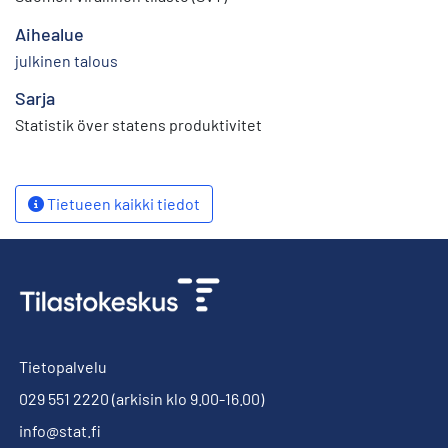
Aihealue
julkinen talous
Sarja
Statistik över statens produktivitet
Tietueen kaikki tiedot
Tietopalvelu
029 551 2220
(arkisin klo 9.00-16.00)
info@stat.fi