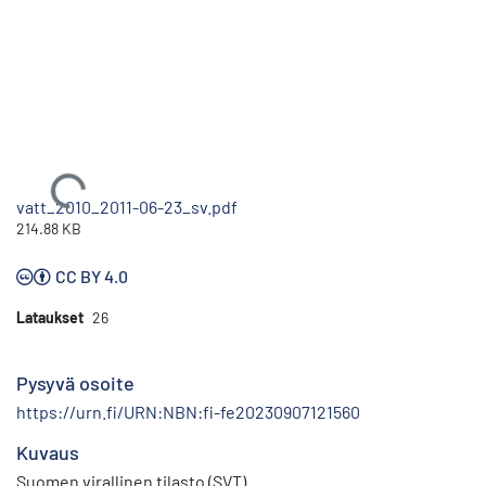
Ladataan...
vatt_2010_2011-06-23_sv.pdf
214.88 KB
CC BY 4.0
Lataukset
26
Pysyvä osoite
https://urn.fi/URN:NBN:fi-fe20230907121560
Kuvaus
Suomen virallinen tilasto (SVT)