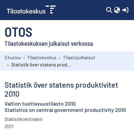
(c
OTOS
Tilastokeskuksen julkaisut verkossa
Etusivu
Tilastokeskus
Tilastojulkaisut
Kokoelmat
Statistik över statens produktivitet 2010
Selaa
Statistik över statens produktivitet
2010
Valtion tuottavuustilasto 2010
Statistics on central government productivity 2010
Statistikcentralen
2011