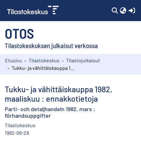
(c
OTOS
Tilastokeskuksen julkaisut verkossa
Etusivu
Tilastokeskus
Tilastojulkaisut
Kokoelmat
Tukku- ja vähittäiskauppa 1982, maaliskuu : ennakkotietoja
Selaa
Tukku- ja vähittäiskauppa 1982,
maaliskuu : ennakkotietoja
Parti- och detaljhandeln 1982, mars :
förhandsuppgifter
Tilastokeskus
1982-06-28