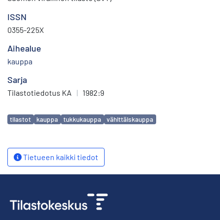
ISSN
0355-225X
Aihealue
kauppa
Sarja
Tilastotiedotus KA
|
1982:9
Avainsanat
tilastot
kauppa
tukkukauppa
vähittäiskauppa
Tietueen kaikki tiedot