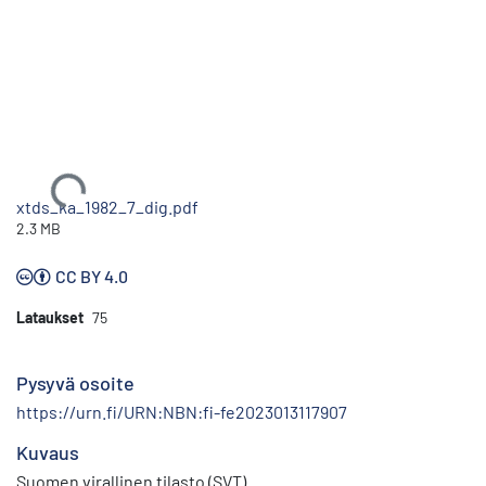
Ladataan...
xtds_ka_1982_7_dig.pdf
2.3 MB
CC BY 4.0
Lataukset
75
Pysyvä osoite
https://urn.fi/URN:NBN:fi-fe2023013117907
Kuvaus
Suomen virallinen tilasto (SVT)