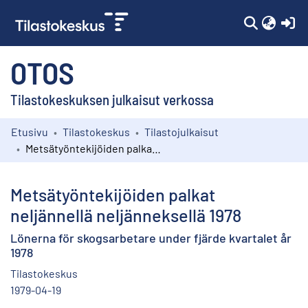
(c
OTOS
Tilastokeskuksen julkaisut verkossa
Etusivu
Tilastokeskus
Tilastojulkaisut
Kokoelmat
Metsätyöntekijöiden palkat neljännellä neljänneksellä 1978
Selaa
Metsätyöntekijöiden palkat
neljännellä neljänneksellä 1978
Lönerna för skogsarbetare under fjärde kvartalet år
1978
Tilastokeskus
1979-04-19