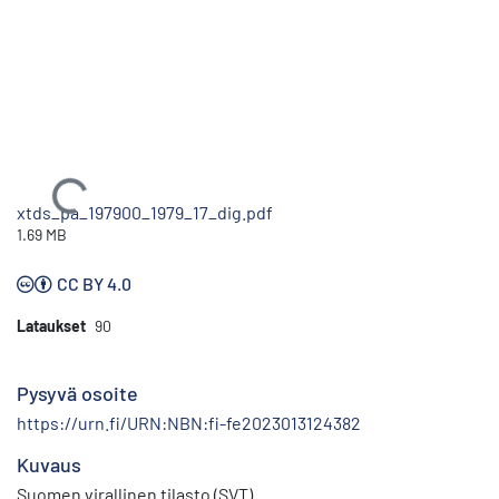
Ladataan...
xtds_pa_197900_1979_17_dig.pdf
1.69 MB
CC BY 4.0
Lataukset
90
Pysyvä osoite
https://urn.fi/URN:NBN:fi-fe2023013124382
Kuvaus
Suomen virallinen tilasto (SVT)