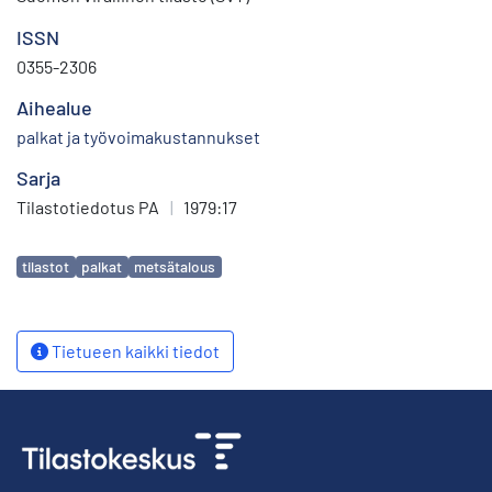
ISSN
0355-2306
Aihealue
palkat ja työvoimakustannukset
Sarja
Tilastotiedotus PA
|
1979:17
Avainsanat
tilastot
palkat
metsätalous
Tietueen kaikki tiedot