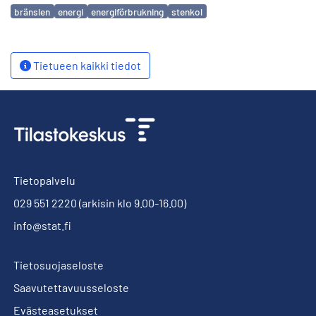
Avainsanat
bränslen
energi
energiförbrukning
stenkol
Tietueen kaikki tiedot
Tietopalvelu
029 551 2220
(arkisin klo 9.00-16.00)
info@stat.fi
Tietosuojaseloste
Saavutettavuusseloste
Evästeasetukset