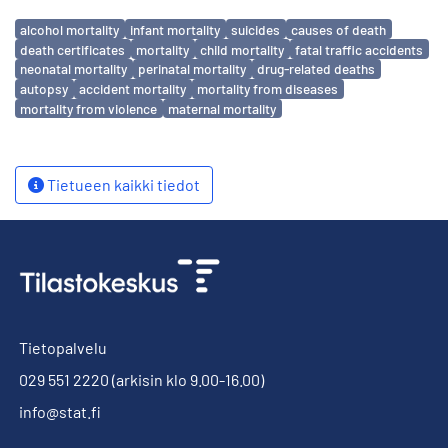
Avainsanat
alcohol mortality
infant mortality
suicides
causes of death
death certificates
mortality
child mortality
fatal traffic accidents
neonatal mortality
perinatal mortality
drug-related deaths
autopsy
accident mortality
mortality from diseases
mortality from violence
maternal mortality
Tietueen kaikki tiedot
Tietopalvelu
029 551 2220
(arkisin klo 9.00-16.00)
info@stat.fi