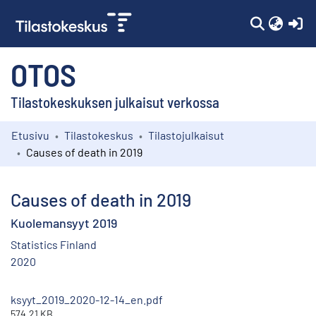
(c
OTOS
Tilastokeskuksen julkaisut verkossa
Etusivu
Tilastokeskus
Tilastojulkaisut
Kokoelmat
Causes of death in 2019
Selaa
Causes of death in 2019
Kuolemansyyt 2019
Statistics Finland
2020
ksyyt_2019_2020-12-14_en.pdf
574.21 KB