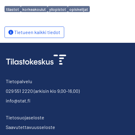
Avainsanat
tilastot
korkeakoulut
yliopistot
opiskelijat
Tietueen kaikki tiedot
Tietopalvelu
029 551 2220
(arkisin klo 9.00-16.00)
info@stat.fi
Tietosuojaseloste
Saavutettavuusseloste