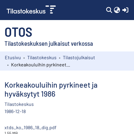
(c
OTOS
Tilastokeskuksen julkaisut verkossa
Etusivu
Tilastokeskus
Tilastojulkaisut
Kokoelmat
Korkeakouluihin pyrkineet ja hyväksytyt 1986
Selaa
Korkeakouluihin pyrkineet ja
hyväksytyt 1986
Tilastokeskus
1986-12-18
xtds_ko_1986_18_dig.pdf
1.55 MB