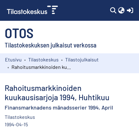
(c
OTOS
Tilastokeskuksen julkaisut verkossa
Etusivu
Tilastokeskus
Tilastojulkaisut
Kokoelmat
Rahoitusmarkkinoiden kuukausisarjoja 1994, Huhtikuu
Selaa
Rahoitusmarkkinoiden
kuukausisarjoja 1994, Huhtikuu
Finansmarknadens mänadsserier 1994, April
Tilastokeskus
1994-04-15