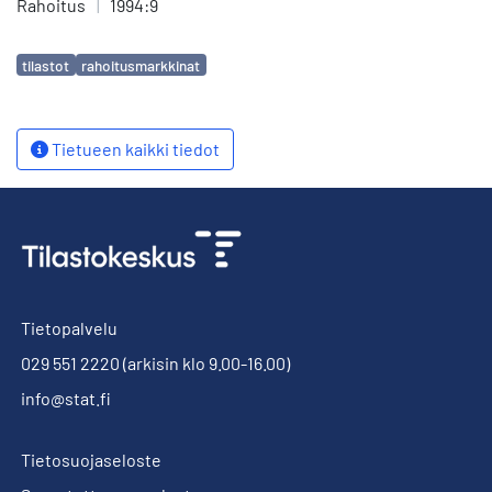
Rahoitus
|
1994:9
Avainsanat
tilastot
rahoitusmarkkinat
Tietueen kaikki tiedot
Tietopalvelu
029 551 2220
(arkisin klo 9.00-16.00)
info@stat.fi
Tietosuojaseloste