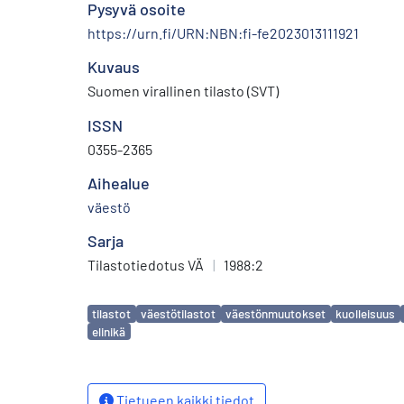
Pysyvä osoite
https://urn.fi/URN:NBN:fi-fe2023013111921
Kuvaus
Suomen virallinen tilasto (SVT)
ISSN
0355-2365
Aihealue
väestö
Sarja
Tilastotiedotus VÄ
|
1988:2
Avainsanat
tilastot
väestötilastot
väestönmuutokset
kuolleisuus
elinikä
Tietueen kaikki tiedot