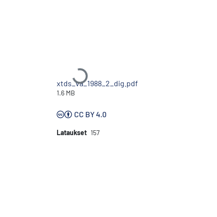
Ladataan...
xtds_va_1988_2_dig.pdf
1.6 MB
CC BY 4.0
Lataukset
157