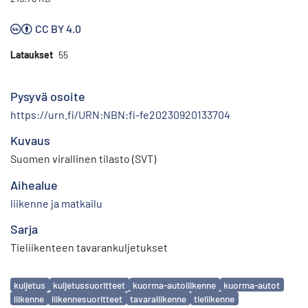
CC BY 4.0
Lataukset
55
Pysyvä osoite
https://urn.fi/URN:NBN:fi-fe20230920133704
Kuvaus
Suomen virallinen tilasto (SVT)
Aihealue
liikenne ja matkailu
Sarja
Tieliikenteen tavarankuljetukset
Avainsanat
kuljetus
kuljetussuoritteet
kuorma-autoliikenne
kuorma-autot
liikenne
liikennesuoritteet
tavaraliikenne
tieliikenne