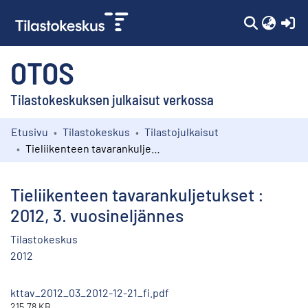
(c
OTOS
Tilastokeskuksen julkaisut verkossa
Etusivu
Tilastokeskus
Tilastojulkaisut
Kokoelmat
Tieliikenteen tavarankuljetukset : 2012, 3. vuosineljännes
Selaa
Tieliikenteen tavarankuljetukset :
2012, 3. vuosineljännes
Tilastokeskus
2012
kttav_2012_03_2012-12-21_fi.pdf
215.78 KB