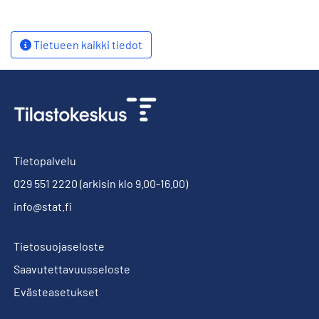
Tietueen kaikki tiedot
Tietopalvelu
029 551 2220
(arkisin klo 9.00-16.00)
info@stat.fi
Tietosuojaseloste
Saavutettavuusseloste
Evästeasetukset